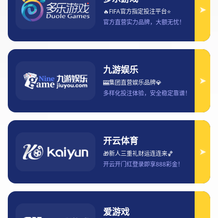
在现代足球高度数据化、信息化的背景下，比赛结果早已不再
只是比分的简单呈现，而是多维度统计、战术执行与球队状态
综合作用的体现。本文以“今日足球统计解析，聚焦联赛数据走
势与球队表现评估战术变化分析”为核心，通过系统梳理当日联
赛关键数据、球队表现指标以及战术层面的细微调整，深入探
讨数据背后所隐藏的竞技逻辑与趋势变化。文章首先从联赛整
体数据走势入手，解析攻防效率、节奏变化与积分格局之间的
内在联系；随后聚焦球队个体表现，通过关键球员数据与整体
协同指标评估球队真实实力；第三部分着重分析战术变化，结
合阵型、控球方式与临场调整，揭示教练思路的演变；最后从
数据综合应用的角度，探讨统计分析在赛前预测、赛中判断及
赛后复盘中的现实价值。全文力求以数据为依据、以比赛为载
体，为读者呈现一幅立体而清晰的当代足球竞技图景。
一、联赛数据走势解析
从今日联赛整体数据来看，进球数分布呈现出明显的两极化趋
势。一方面，强队依旧保持稳定高效的进攻输出，场均射门次
数与预期进球值持续走高；另一方面，中下游球队在防守端投
入更多兵力，导致部分比赛节奏放缓，低比分场次有所增加。