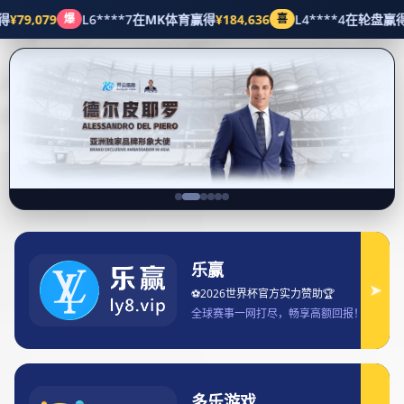
集团新闻
首页
今日足球统计解析聚焦联赛数据走势与球队表现评估战术变化分析
今日足球统计解析聚焦联赛数据走势与球队表
现评估战术变化分析
文章摘要：