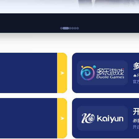
集团新闻
首页
bet365娱乐城在大陆市场的表现与用户评价分