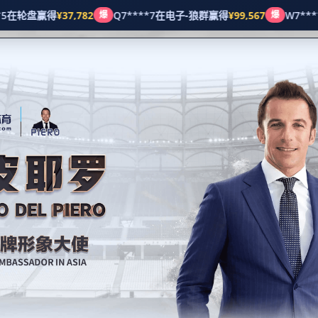
兰州市乱砍之都50号
集团新闻
体育种类
加入DP真人