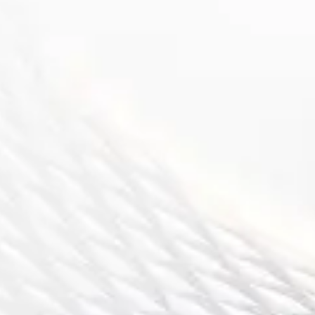
然而，尽管bet365的品牌在中国市场有一定知名
安全性存在疑虑。在一些网上评论和社交媒体上，虽
担忧。部分用户甚至表示，由于担心平台遭遇监管风险
心态进行体验。
DP体育
4、bet365在中
bet365在中国大陆市场的前景充满不确定性。一
bet365提供了巨大的潜在机会。随着互联网的发
bet365作为国际知名品牌，若能合法进入中国市场
然而，另一方面，bet365在中国的合法合规问题
格，政府部门对在线博彩的打压态度也使得bet36
跨境博彩行为的打击，bet365可能面临更大的风险
此外，bet365还需要应对来自本地博彩平台的竞
仅更能理解本地用户的需求，还能够在政策法规上游刃
望在中国市场获得更好的发展，除了需要解决合规性