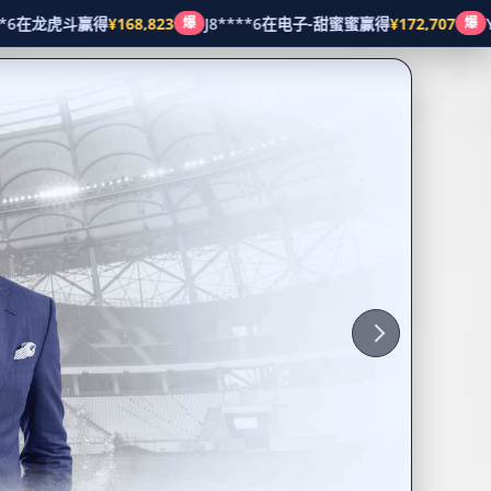
13594780413