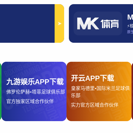
的表现与用户评价分析
表现与用户评价，从多个角度深入探讨其在该市场的运营情况。
期以来凭借其广泛的博彩选择和完善的客户服务体系，在国际市
以及消费者的博彩观念，bet365在中国市场的表现面临诸
365在中国市场的市场定位和法律合规性，二是用户体验与平
与用户口碑，四是bet365在中国大陆的市场前景与挑战。通
国大陆市场的表现及未来发展方向。
国市场的定位与合规性
其全球化品牌以及丰富的博彩产品吸引中国用户。尽管中国市场
，bet365在这一市场的运营面临着极大的挑战。中国大陆
动的参与和运营，法律层面存在较大障碍。因此，bet365
过海外的服务器和其他地区的牌照开展业务。
提供跨境服务吸引了一些海外用户，尤其是居住在海外的华人用
设置和支付方式，bet365能够较为顺畅地满足部分中国用