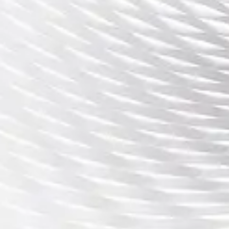
回顾FIFA世界杯的经典时刻，我们不仅能够重温那
的无限魅力。从经典比赛到突破进球，再到球员的传
激情与荣耀。正是这些难忘的回忆，铸就了世界杯的
对于全球球迷而言，世界杯不仅仅是一项体育赛事，
了拼搏、合作和勇气，感受到了绿茵场上无尽的激情
FIFA世界杯成为了世界足球史上最重要的赛事之一
球事业拼搏。
2025-07-22 22:09:55
330
欧洲杯小组赛精彩纷呈 各强争雄决胜局