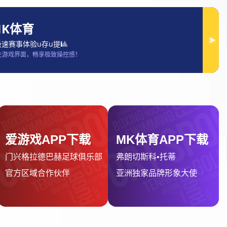
韩职联射手榜最新排名解析
球员进球数据与赛季争冠走
势全面观察
2026-07-24 17:42:22
足球界外球战术手榴弹揭秘
长传制造禁区混乱的进攻利
器深度解析
2026-07-23 17:42:13
足球俱乐部盈利模式创新与
商业生态构建路径研究及未