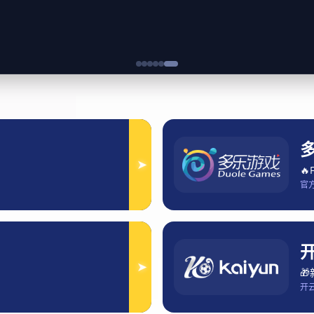
集团新闻
FIFA世界杯精彩回放：重温经典时刻，感受绿茵场上的