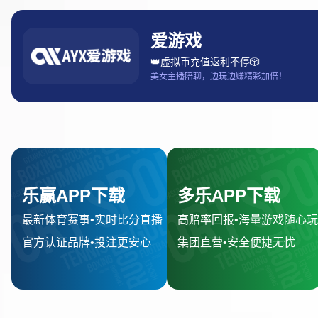
FIFA世界杯精彩回放：重温
耀
FIFA世界杯作为全球最盛大的足球赛事之一，每四
时刻和激情四溢的回忆宝库。从第一次的世界杯赛事
瞬间构成了世界杯历史的华丽篇章。本文将回顾FIF
典回放来感受绿茵场上的激情与荣耀。通过回顾历史
间，带领球迷重温那些深刻铭记于心的世界杯记忆。
1、经典比赛：历史
世界杯历史上，许多经典比赛成为了足球迷口口相传的
“德国7-1巴西”惨败，这些场面都已成为世界杯的
充满了激情、戏剧性与传奇色彩。每一场经典比赛背
陷入其中，久久不能自拔。
例如，1986年墨西哥世界杯的阿根廷与英格兰的四
比赛中，阿根廷的“球王”迭戈·马拉多纳不仅在“上帝