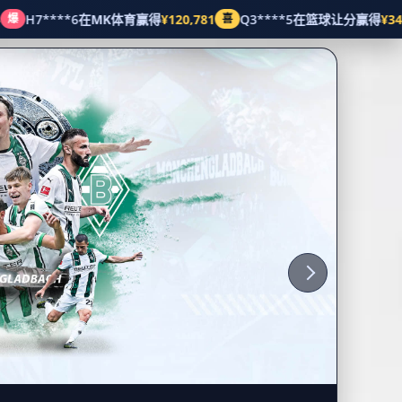
13594780413