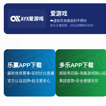
广发体育中国区发展战略与市
突破
文章摘要：随着全球体育产业的快速发展，中国市场
家，在中国区的发展战略和市场前景上充满了潜力和
重点探讨行业趋势与创新突破的相关内容。首先，本
者需求的变化以及技术创新的推动。接着，讨论广发
来提升市场竞争力。第三部分将探讨广发体育如何通
其是在二线及三线城市的机会。最后，本文将分析广
应未来市场的需求。通过深入的战略分析，本文将为
1、体育行业整体发
随着中国经济的持续增长和中产阶级的崛起，体育产
报告显示，体育产业的市场规模已经突破万亿大关，
和体育文化的普及，越来越多的消费者开始参与到体
广发体育等企业提供了良好的市场环境。