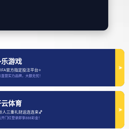
与创新突破
Search the blog...