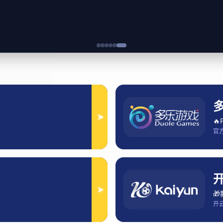
五大联赛
广发体育中国区发展战略与市场前景分析：聚焦行业趋势