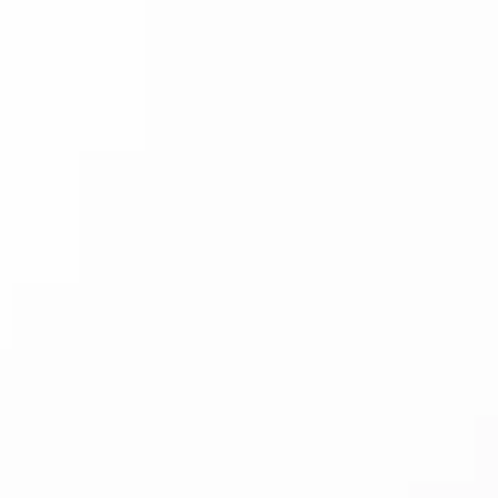
来发展趋势分析
2026-07-22 18:43:43
订阅邮箱
Your e-mail address...
SUBSCRIBE