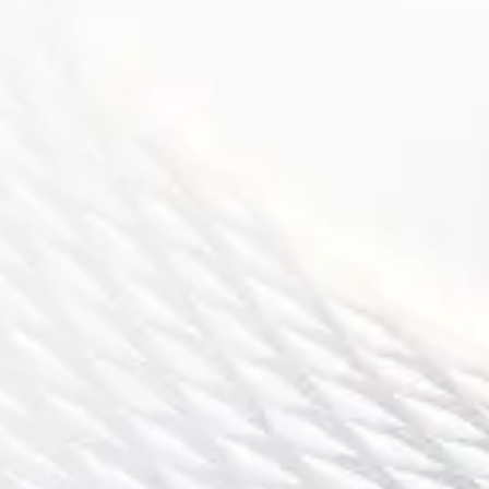
此外，广发体育还积极探索线上线下融合的销售模式
种全渠道的营销策略不仅提升了消费者的购物便利性
有率。未来，广发体育将进一步加大与电商平台的合
透。
4、数字化转型与可
随着数字化浪潮的兴起，广发体育在中国区的发展战
精准识别消费者的购买偏好和需求变化，进而优化产
仅提高了运营效率，还在产品创新、个性化定制等方
DP电竞
在可持续发展方面，广发体育积极响应全球环境保护
工艺。例如，广发体育推出了一系列绿色环保产品，
响。此外，广发体育还在企业社会责任方面做出了积
业形象。
未来，广发体育将继续加强数字化建设，通过智能化