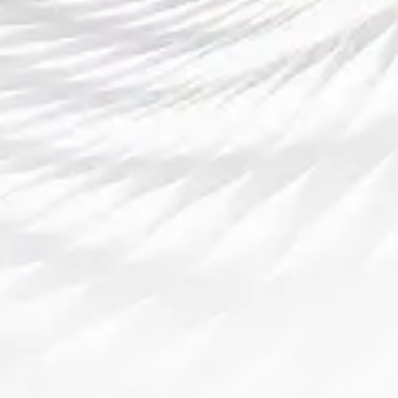
bet365刑事局调查曝光 涉案赌博网络
暗流涌动揭秘
2025-01-09 12:42:05
309
全方位的游戏和娱乐
邮箱
电
带来极致娱乐享
forested@126.com
13