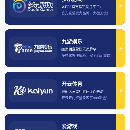
发展趋势。首先，文章将分析AG真人娱乐官网在中国市场的成
功因素，包括其市场定位、产品创新和用户体验等方面。接
着，我们将讨论该平台在技术创新和数字化转型方面的优势，
以及如何利用现代科技提升用户粘性与市场竞争力。第三部分
将关注AG真人娱乐官网的法律与监管环境，分析如何应对中国
市场的复杂政策与法规，确保平台的合法合规运营。最后，文
章将展望AG真人娱乐官网未来的发展趋势，预测平台如何在竞
争激烈的市场环境中持续创新并取得长期成功。通过全面的分
析与预测，本文力求为读者提供一个清晰的AG真人娱乐官网中
国平台的全貌及未来发展的思路。
1、AG真人娱乐官网中国市场的成
功因素
AG真人娱乐官网自进入中国市场以来，凭借其独特的市场定位
和强大的品牌效应，迅速成为国内博彩行业的重要玩家。该平
台以其精准的市场分析，结合中国消费者的需求，推出了多样
化的博彩产品，涵盖了真人娱乐、电子游艺、体育竞技等多个
领域。这种跨领域的产品布局，使得AG真人娱乐官网在激烈的