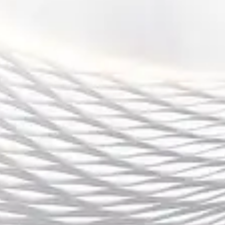
场策略，有望获得更多的用户群体，并实现多元化发展。
总结：
综上所述，AG真人娱乐官网在中国市场的成功并非偶然，得益
于其精准的市场定位、创新的产品和强大的技术支撑。随着数
字化和智能化时代的到来，平台在技术、产品和服务上的持续
创新，将决定其未来在激烈市场竞争中的地位。同时，AG真人
娱乐官网在法律和监管方面的合规运营，也为其提供了稳固的
发展基础。
展望未来，AG真人娱乐官网将继续探索新的技术应用，并依托
其强大的技术优势和创新能力，在不断变化的市场环境中取得
更大的成功。无论是在国内市场的深耕，还是在海外市场的拓
展，AG真人娱乐官网都将展现出强大的发展潜力，为全球用户
带来更加丰富和多样化的娱乐体验。
DP体育
2024-12-21 04:37:49
331