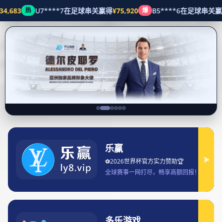
五大联赛
首页
AG真人娱乐官网中国平台深度解析与未来发展趋势探索
AG真人娱乐官网中国平台深度解析与未来发
展趋势探索
AG真人娱乐官网中国平台深度解析与未来发展趋势探索文章将
从多个角度探讨该平台的发展历程、当前现状以及未来可能的