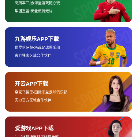
乐体验。这种基于大数据的精准营销，不仅能够有效提升用户
的活跃度，还能够帮助平台更好地进行市场预测和用户行为分
析。
在区块链技术的应用上，AG真人娱乐官网也走在了行业前列。
平台利用区块链技术实现了游戏过程的透明化，确保了游戏的
公平性和公正性。通过智能合约的引入，平台可以有效地避免
传统博彩行业中的诸多问题，如资金的滥用和作弊行为。这不
仅提升了玩家的信任度，也加强了平台的合法性和行业声誉。
除了以上技术应用，AG真人娱乐官网还积极拥抱5G和虚拟现实
（VR）等新兴技术。这些技术的融合，使得平台能够提供更加
丰富、互动性更强的娱乐内容。例如，通过VR技术，AG真人
娱乐官网为玩家提供了更加沉浸式的游戏体验，使得用户能够
身临其境地感受到游戏的真实感，极大地提升了平台的娱乐性
和吸引力。
3、法律与监管环境的应对策略
中国博彩行业在法律和监管方面较为严格，AG真人娱乐官网能
够在中国市场稳步发展，离不开其在法律合规上的审慎布局。