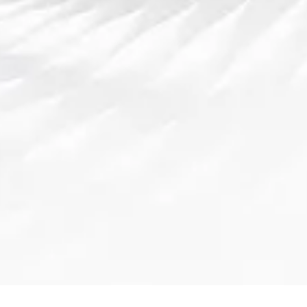
席情况全面解析盘点深
2026-07-05 09:58:13
62
聚焦贝塔诺体育打造全新数字体育生态与未来