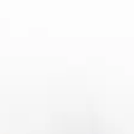
心理层面上，法国队球员普遍具备多次高强度赛事历练，能够
在比分落后或局势不利时保持冷静。这种抗压能力使球队在关
键时刻往往能够完成逆转或守住优势，从而提升整体夺冠概
率。
此外，球队内部的竞争机制也强化了心理韧性。由于阵容竞争
激烈，每位球员都必须保持高水平状态才能进入首发，这种环
境促使球队整体始终处于高压与高动力并存的状态，有助于在
世界杯这样的大赛中释放最大潜能。
DP真人
赔率与现实差距
从赔率市场来看，法国队长期领跑并非偶然，而是基于数据模
型与历史表现的综合判断。无论是进攻效率、防守稳定性还是
阵容价值，法国队都在多个指标上处于世界顶级行列，因此被
视为最具稳定性的夺冠候选之一。
然而，赔率并不等同于冠军结果，足球比赛的不确定性依然极
高。在单场淘汰赛机制下，任何细节失误都可能导致出局，这